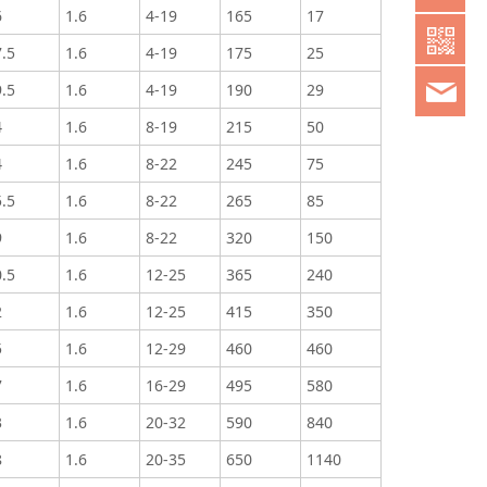
6
1.6
4-19
165
17
.5
1.6
4-19
175
25
chi
.5
1.6
4-19
190
29
4
1.6
8-19
215
50
4
1.6
8-22
245
75
.5
1.6
8-22
265
85
9
1.6
8-22
320
150
.5
1.6
12-25
365
240
2
1.6
12-25
415
350
5
1.6
12-29
460
460
7
1.6
16-29
495
580
3
1.6
20-32
590
840
8
1.6
20-35
650
1140