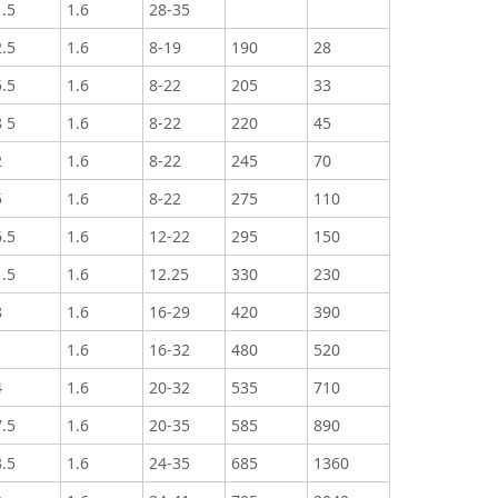
.5
1.6
28-35
.5
1.6
8-19
190
28
.5
1.6
8-22
205
33
 5
1.6
8-22
220
45
2
1.6
8-22
245
70
5
1.6
8-22
275
110
.5
1.6
12-22
295
150
.5
1.6
12.25
330
230
8
1.6
16-29
420
390
1
1.6
16-32
480
520
4
1.6
20-32
535
710
.5
1.6
20-35
585
890
.5
1.6
24-35
685
1360