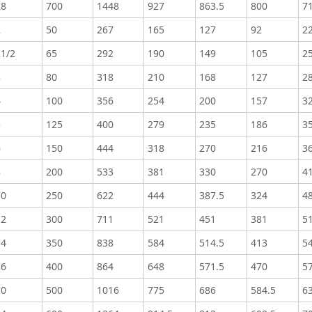
28
700
1448
927
863.5
800
71
2
50
267
165
127
92
22
21/2
65
292
190
149
105
25
3
80
318
210
168
127
28
4
100
356
254
200
157
3
5
125
400
279
235
186
3
6
150
444
318
270
216
36
8
200
533
381
330
270
41
10
250
622
444
387.5
324
4
12
300
711
521
451
381
5
14
350
838
584
514.5
413
5
16
400
864
648
571.5
470
57
20
500
1016
775
686
584.5
63