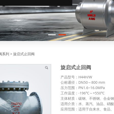
式止回阀
阀系列
>
旋启式止回阀
旋启式止回阀
产品型号：H44H/W
公称通径：DN50～800 mm
压力范围：PN1.6~16.0MPa
工作温度：-196℃～+550℃
主体材质：碳钢、不锈钢、合金
适用介质：水、蒸汽、油品、硝
应用范围：适用于自来水、食品、