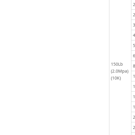
150Lb
(2.0Mpa)
(10K)