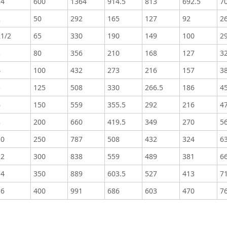
24
600
1364
914.5
813
692.5
7
2
50
292
165
127
92
2
21/2
65
330
190
149
100
2
3
80
356
210
168
127
3
4
100
432
273
216
157
3
5
125
508
330
266.5
186
4
6
150
559
355.5
292
216
47
8
200
660
419.5
349
270
5
10
250
787
508
432
324
63
12
300
838
559
489
381
66
14
350
889
603.5
527
413
7
16
400
991
686
603
470
76