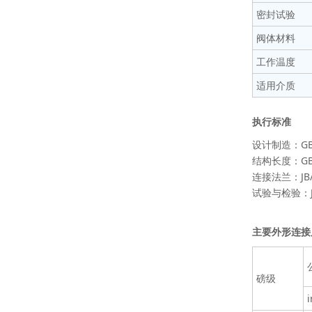
密封试验
阀体材料
工作温度
适用介质
执行标准
设计制造：GB
结构长度：GB
连接法兰：JB/
试验与检验：JB/
主要外形连接
磅级
i