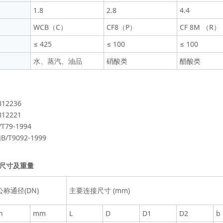
1.8
2.8
4.4
WCB（C）
CF8（P）
CF 8M （R）
≤ 425
≤ 100
≤ 100
水、蒸汽、油品
硝酸类
醋酸类
12236
12221
T79-1994
T9092-1999
尺寸及重量
公称通径(DN)
主要连接尺寸 (mm)
n
mm
L
D
D1
D2
b