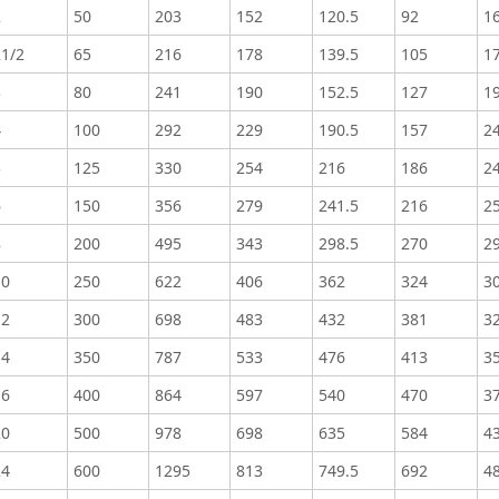
2
50
203
152
120.5
92
1
21/2
65
216
178
139.5
105
17
3
80
241
190
152.5
127
19
4
100
292
229
190.5
157
2
5
125
330
254
216
186
2
6
150
356
279
241.5
216
25
8
200
495
343
298.5
270
2
10
250
622
406
362
324
30
12
300
698
483
432
381
3
14
350
787
533
476
413
3
16
400
864
597
540
470
3
20
500
978
698
635
584
4
24
600
1295
813
749.5
692
4