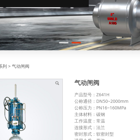
闸阀
系列
>
气动闸阀
气动闸阀
产品型号：Z641H
公称通径：DN50~2000mm
公称压力：PN16~160MPa
主体材料：碳钢
工作温度：常温
连接形式：法兰
密封形式：软密封型