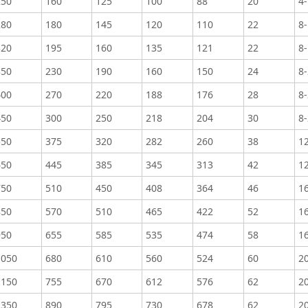
250
160
125
100
88
20
4
280
180
145
120
110
22
8
320
195
160
135
121
22
8
350
230
190
160
150
24
8
400
270
220
188
176
28
8
450
300
250
218
204
30
8
550
375
320
282
260
38
1
650
445
385
345
313
42
1
750
510
450
408
364
46
1
850
570
510
465
422
52
1
950
655
585
535
474
58
1
1050
680
610
560
524
60
2
1150
755
670
612
576
62
2
1350
890
795
730
678
62
2