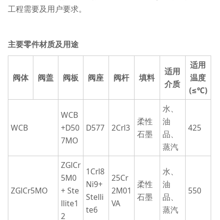
工程需要及用户要求。
主要零件材质及用途
适用
适用
阀体
阀盖
阀板
阀座
阀杆
填料
温度
介质
(≤℃)
水、
WCB
柔性
油
WCB
+D50
D577
2Crl3
425
石墨
品、
7MO
蒸汽
ZGlCr
1Crl8
水、
5M0
25Cr
Ni9+
柔性
油
ZGlCr5MO
+ Ste
2M01
550
Stelli
石墨
品、
llite1
VA
te6
蒸汽
2