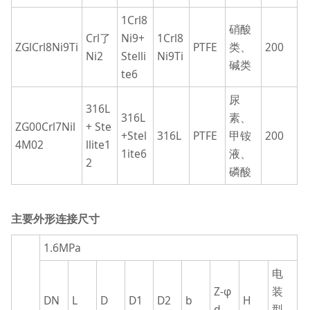
1Crl8
硝酸
Crl了
Ni9+
1Crl8
ZGlCrl8Ni9Ti
PTFE
类、
200
Ni2
Stelli
Ni9Ti
碱类
te6
尿
316L
316L
素、
ZG00Crl7Nil
+ Ste
+Stel
316L
PTFE
甲铵
200
4M02
llite1
1ite6
液、
2
磷酸
主要外形连接尺寸
1.6MPa
电
Z-φ
装
DN
L
D
D1
D2
b
H
d
型