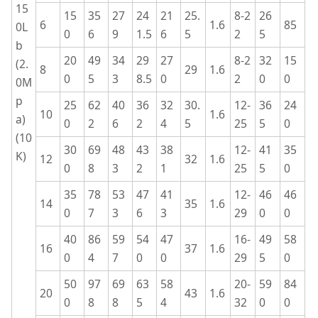
15
15
35
27
24
21
25.
8-2
26
6
1.6
85
0L
0
6
9
1.5
6
5
2
5
b
20
49
34
29
27
8-2
32
15
(2.
8
29
1.6
0
5
3
8.5
0
2
0
0
0M
p
25
62
40
36
32
30.
12-
36
24
10
1.6
a)
0
2
6
2
4
5
25
5
0
(10
30
69
48
43
38
12-
41
35
K)
12
32
1.6
0
8
3
2
1
25
5
0
35
78
53
47
41
12-
46
46
14
35
1.6
0
7
3
6
3
29
0
0
40
86
59
54
47
16-
49
58
16
37
1.6
0
4
7
0
0
29
5
0
50
97
69
63
58
20-
59
84
20
43
1.6
0
8
8
5
4
32
0
0