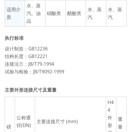
水、蒸
适用介
水、蒸
水、蒸
汽、油
硝酸类
醋酸类
质
汽
汽
品
执行标准
设计制造：GB12236
结构长度：GB12221
连接法兰：JB/T79-1994
试验与检验：JB/T9092-1999
主要外形连接尺寸及重量
H4
4
公称通
外
重
主要连接尺寸 (mm)
径(DN)
形
磅
量