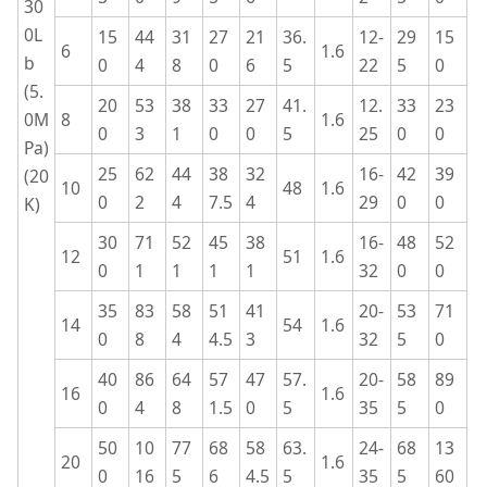
30
0L
15
44
31
27
21
36.
12-
29
15
6
1.6
b
0
4
8
0
6
5
22
5
0
(5.
20
53
38
33
27
41.
12.
33
23
0M
8
1.6
0
3
1
0
0
5
25
0
0
Pa)
25
62
44
38
32
16-
42
39
(20
10
48
1.6
0
2
4
7.5
4
29
0
0
K)
30
71
52
45
38
16-
48
52
12
51
1.6
0
1
1
1
1
32
0
0
35
83
58
51
41
20-
53
71
14
54
1.6
0
8
4
4.5
3
32
5
0
40
86
64
57
47
57.
20-
58
89
16
1.6
0
4
8
1.5
0
5
35
5
0
50
10
77
68
58
63.
24-
68
13
20
1.6
0
16
5
6
4.5
5
35
5
60