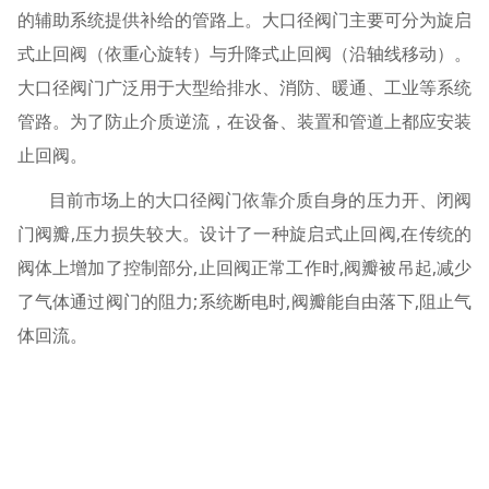
的辅助系统提供补给的管路上。大口径阀门主要可分为旋启
式止回阀（依重心旋转）与升降式止回阀（沿轴线移动）。
大口径阀门广泛用于大型给排水、消防、暖通、工业等系统
管路。为了防止介质逆流，在设备、装置和管道上都应安装
止回阀。
目前市场上的大口径阀门依靠介质自身的压力开、闭阀
门阀瓣,压力损失较大。设计了一种旋启式止回阀,在传统的
阀体上增加了控制部分,止回阀正常工作时,阀瓣被吊起,减少
了气体通过阀门的阻力;系统断电时,阀瓣能自由落下,阻止气
体回流。