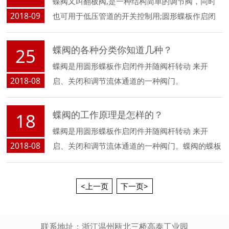
蝶阀又叫翻板阀,是一种结构简单的调节阀，同时
2018-09
也可用于低压管道的开关控制用;圆形蝶板作启闭
件并随阀杆转动，以实现启闭动作的阀门。蝶阀结
构简单，开关迅速，体积小，重量轻和启闭力矩
蝶阀的各种分类你知道几种？
25
小。那么蝶阀在安装与维护中，需注意哪些事项
蝶阀是用圆形蝶板作启闭件并随阀杆转动 来开
呢？
2018-08
启、关闭和调节流体通道的一种阀门。
蝶阀的工作原理是怎样的？
18
蝶阀是用圆形蝶板作启闭件并随阀杆转动 来开
2018-08
启、关闭和调节流体通道的一种阀门。蝶阀的蝶板
安装于管道的直径方向。在蝶阀阀体圆柱形通道
内，圆盘形蝶板绕着轴线旋转，旋转角度为
<上一页
下一页>
0°~90°之间，旋转到90°时，阀门则呈全开状态。
联系地址：浙江温州瓯北三桥高泰工业园