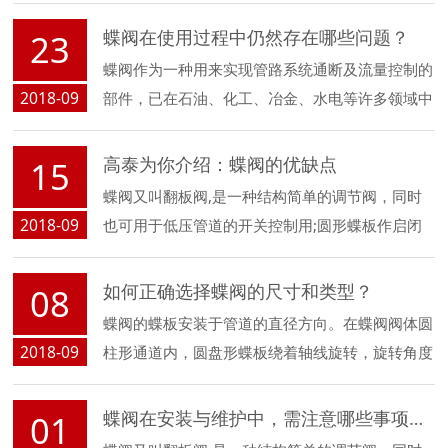
捷，只需旋转90°即可快速启闭；并且还同时具有
蝶阀在使用过程中仍然存在哪些问题？
23
良好的流量。。。
蝶阀作为一种用来实现管路系统通断及流量控制的
2018-09
部件，已在石油、化工、冶金、水电等许多领域中
得到极为广泛地应用。在已公知的蝶阀技术中，其
密封形式多采用密封结构，密封材料为橡胶、聚四
高泰为你介绍：蝶阀的优缺点
15
氟乙烯等。
蝶阀又叫翻板阀,是一种结构简单的调节阀，同时
2018-09
也可用于低压管道的开关控制用;圆形蝶板作启闭
件并随阀杆转动，以实现启闭动作的阀门。蝶阀结
构简单，开关迅速，体积小，重量轻和启闭力矩
如何正确选择蝶阀的尺寸和类型？
08
小。那么蝶阀具有哪些优缺点呢？
蝶阀的蝶板安装于管道的直径方向。在蝶阀阀体圆
2018-09
柱形通道内，圆盘形蝶板绕着轴线旋转，旋转角度
为0°-90°之间，旋转到90°时，阀门则牌全开状
态。蝶阀结构简单、体积小、重量轻，只由少数几
蝶阀在安装与维护中，需注意哪些事项呢？
01
个零件组成。