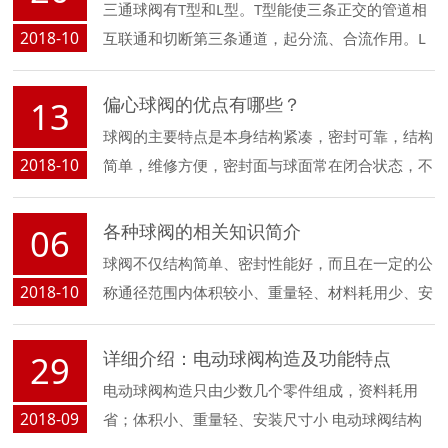
三通球阀有T型和L型。T型能使三条正交的管道相
2018-10
互联通和切断第三条通道，起分流、合流作用。L
型只能连接相互正交的两条管道，不能同时保持第
三条管道的相互连通，只起分配作用。
偏心球阀的优点有哪些？
13
球阀的主要特点是本身结构紧凑，密封可靠，结构
2018-10
简单，维修方便，密封面与球面常在闭合状态，不
易被介质冲蚀，易于操作和维修。下面小编给大家
讲讲偏心球阀的优点有哪些？
各种球阀的相关知识简介
06
球阀不仅结构简单、密封性能好，而且在一定的公
2018-10
称通径范围内体积较小、重量轻、材料耗用少、安
装尺寸小，并且驱动力矩小，操作简便、易实现快
速启闭，是近 十几年来发展最快的阀门品种之
详细介绍：电动球阀构造及功能特点
29
一。下面小编带大家了解一下各种球阀的相关知识
电动球阀构造只由少数几个零件组成，资料耗用
吧！
2018-09
省；体积小、重量轻、安装尺寸小 电动球阀结构
图，驱动力矩小， 压力调节阀，操作简便、敏