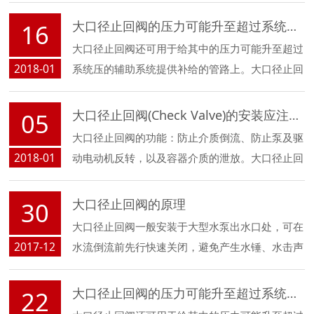
和双闸板式。按阀杆的螺纹位置划分，可分为明杆
大口径止回阀的压力可能升至超过系统压的辅助系统的管路
16
闸阀和暗杆闸...
大口径止回阀还可用于给其中的压力可能升至超过
2018-01
系统压的辅助系统提供补给的管路上。大口径止回
阀主要可分为旋启式止回阀（依重心旋转）与升降
式止回阀（沿轴线移动）。大口径止回阀广泛用于
大口径止回阀(Check Valve)的安装应注意以下事项
05
大型给排水、消防、暖通、工业等系统...
大口径止回阀的功能：防止介质倒流、防止泵及驱
2018-01
动电动机反转，以及容器介质的泄放。大口径止回
阀是指依靠介质本身流动而自动开、闭阀瓣，用来
防止介质倒流的阀门，又称逆止阀、单向阀、逆流
大口径止回阀的原理
30
阀、和背压阀...
大口径止回阀一般安装于大型水泵出水口处，可在
2017-12
水流倒流前先行快速关闭，避免产生水锤、水击声
和破坏性冲击，以达到静音、防止介质倒流和保护
设备的目的。
大口径止回阀的压力可能升至超过系统压的辅助系统的管路
22