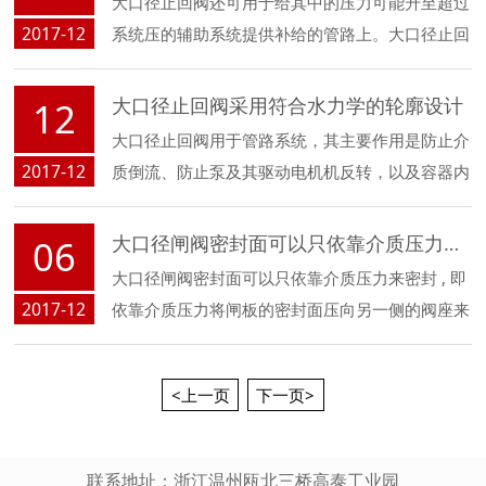
大口径止回阀还可用于给其中的压力可能升至超过
2017-12
系统压的辅助系统提供补给的管路上。大口径止回
阀主要可分为旋启式止回阀（依重心旋转）与升降
式止回阀（沿轴线移动）。大口径止回阀广泛用于
大口径止回阀采用符合水力学的轮廓设计
12
大型给排水、消防、暖通、工业等系统管路。为...
大口径止回阀用于管路系统，其主要作用是防止介
2017-12
质倒流、防止泵及其驱动电机机反转，以及容器内
介质的泄放。止回阀还可用于给其中的压力可能升
至超过主系统压力的辅助系统提供补给的管路上。
大口径闸阀密封面可以只依靠介质压力来密封
06
大口径闸阀密封面可以只依靠介质压力来密封 , 即
2017-12
依靠介质压力将闸板的密封面压向另一侧的阀座来
保证密封面的密封，这就是自密封...
<上一页
下一页>
联系地址：浙江温州瓯北三桥高泰工业园