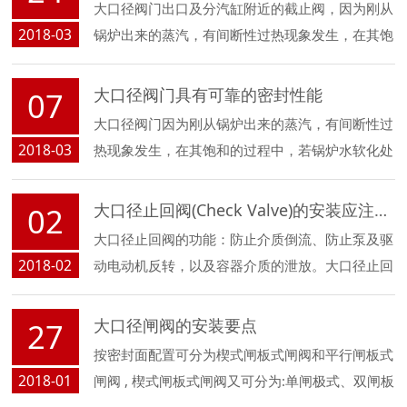
大口径阀门出口及分汽缸附近的截止阀，因为刚从
2018-03
锅炉出来的蒸汽，有间断性过热现象发生，在其饱
和的过程中，若锅炉水软化处理不是太好的话，往
往会析出部分酸碱物质，对密封面会造成腐蚀和冲
大口径阀门具有可靠的密封性能
07
蚀；还有一些可结晶的物质也可能附着在大口径阀
大口径阀门因为刚从锅炉出来的蒸汽，有间断性过
门密封面结晶...
2018-03
热现象发生，在其饱和的过程中，若锅炉水软化处
理不是太好的话，往往会析出部分酸碱物质，对密
封面会造成腐蚀和冲蚀；还有一些可结晶的物质也
大口径止回阀(Check Valve)的安装应注意以下事项
02
可能附着在阀门密封面结晶，导致阀门无法严密密
大口径止回阀的功能：防止介质倒流、防止泵及驱
封。
2018-02
动电动机反转，以及容器介质的泄放。大口径止回
阀是指依靠介质本身流动而自动开、闭阀瓣，用来
防止介质倒流的阀门...
大口径闸阀的安装要点
27
按密封面配置可分为楔式闸板式闸阀和平行闸板式
2018-01
闸阀 , 楔式闸板式闸阀又可分为:单闸极式、双闸板
式和弹性闸板式；平行闸板式闸阀可分为单闸板式